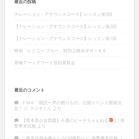
最近の投稿
ナレーション・アナウンスコース】レッスン第3回
【ナレーション・アナウンスコース】レッスン第2回
【ナレーション・アナウンスコース】レッスン第1回
映画「レイニー ブルー」特別上映会＠ＨＩＫＥ
香梅アートアワード巡回展覧会
最近のコメント
ＦＭＫ「朗読〜声の贈りもの」公開イベント開催決
定！
に
ラジオくん
より
【熊本美少女図鑑】今週のピーチちゃんねる
に
衝
撃事実拡散
より
☆熊本信用金庫さんのCM撮影☆
に
衝撃事実拡散
よ