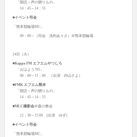
「朗読～声の贈りもの」
14：45～14：55
■イベント司会
「熊本競輪場MC」
09：00～（司会 浅利ありさ）＠熊本競輪場
24日（火）
■Kappa FM エフエムやつしろ
「おはよう765」
08：00～11：00 （出演 内山さよ）
■FMK エフエム熊本
「朗読～声の贈りもの」
14：45～14：55
■MLC撮影会
＠森の教会
12：30～15:00 (出演 ゆず)
■イベント司会
「熊本競輪場MC」