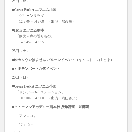
24日（金）
■Green Pocket エフエム小国
「グリーンサラダ」
12：00～14：00 （出演 加藤舞）
■FMK エフエム熊本
「朗読～声の贈りもの」
14：45～14：55
25日（土）
■ゆめタウンはません バルーンイベント
（キャスト 内山さよ）
■くまモンポート八代イベント
26日（日）
■Green Pocket エフエム小国
「サンデーゆうステーション」
10：00～14：00 （出演 内山さよ）
■ヒ
ューマンアカデミー熊本校 授業講師 加藤舞
「アフレコ」
12：15～