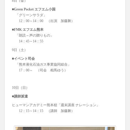
8日（金）
■Green Pocket エフエム小国
「グリーンサラダ」
12：00～14：00 （出演 加藤舞）
■FMK エフエム熊本
「朗読～声の贈りもの」
14：45～14：55
9日（土）
■イベント司会
「熊本液化石油ガス事業協同組合」
17：00～ （司会 相馬ゆう）
10日（日）
■講師派遣
ヒューマンアカデミー熊本校「週末講座 ナレーション」
12：15～14：15 （講師 加藤舞）