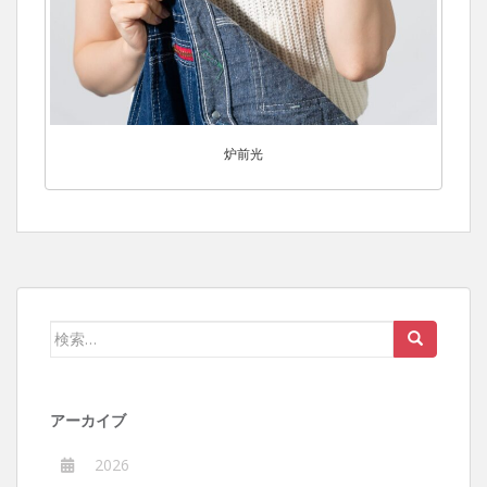
炉前光
検
索:
アーカイブ
2026