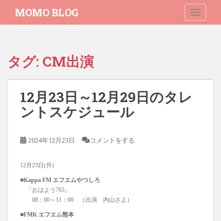
S
MOMO BLOG
TOGGLE
k
i
p
t
タグ:
CM出演
o
m
a
12月23日～12月29日のタレ
i
n
ントスケジュール
c
o
2024年12月23日
コメントをする
n
t
e
12月23日(月)
n
■Kappa FM エフエムやつしろ
t
「おはよう765」
08：00～11：00 （出演 内山さよ）
■FMK エフエム熊本