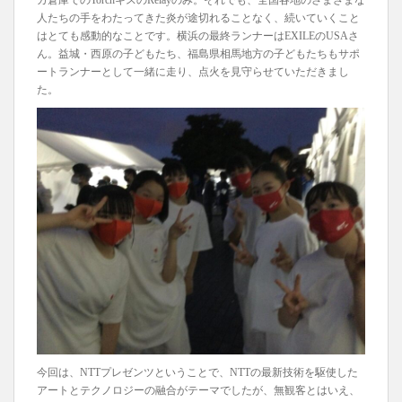
ガ倉庫でのTorchキスのRelayのみ。それでも、全国各地のさまざまな
人たちの手をわたってきた炎が途切れることなく、続いていくこと
はとても感動的なことです。横浜の最終ランナーはEXILEのUSAさ
ん。益城・西原の子どもたち、福島県相馬地方の子どもたちもサポ
ートランナーとして一緒に走り、点火を見守らせていただきまし
た。
今回は、NTTプレゼンツということで、NTTの最新技術を駆使した
アートとテクノロジーの融合がテーマでしたが、無観客とはいえ、