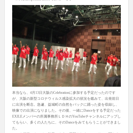
本当なら、4月13日大阪のCelebrationに参加する予定だったのです
が、大阪の新型コロナウィルス感染拡大の状況を鑑みて、出発前日
に出演を断念。急遽、益城町の自然をバックに踊った姿を収録し、
映像での出演になりました。その後、一緒にDanceをする予定だった
EXILEメンバーの所属事務所ＬＤＨのYouTubeチャンネルにアップし
てもらい、多くの人たちに、そのDanceをみてもらうことができまし
た。