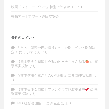
映画「レイニー ブルー」特別上映会＠ＨＩＫＥ
香梅アートアワード巡回展覧会
最近のコメント
ＦＭＫ「朗読〜声の贈りもの」公開イベント開催決
定！
に
ラジオくん
より
【熊本美少女図鑑】今週のピーチちゃんねる
に
衝
撃事実拡散
より
☆熊本信用金庫さんのCM撮影☆
に
衝撃事実拡散
よ
り
【熊本美少女図鑑】ファンクラブ絶賛更新中
に
衝
撃事実拡散
より
MLC撮影会開催！
に
新立正也
より