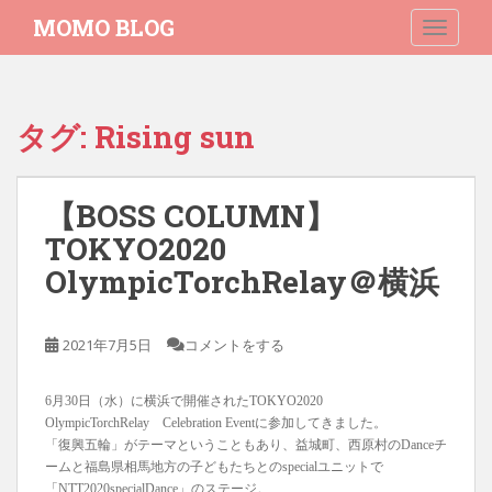
S
MOMO BLOG
TOGGLE
k
i
p
t
タグ:
Rising sun
o
m
a
【BOSS COLUMN】
i
n
TOKYO2020
c
OlympicTorchRelay＠横浜
o
n
t
2021年7月5日
コメントをする
e
n
6月30日（水）に横浜で開催されたTOKYO2020
t
OlympicTorchRelay Celebration Eventに参加してきました。
「復興五輪」がテーマということもあり、益城町、西原村のDanceチ
ームと福島県相馬地方の子どもたちとのspecialユニットで
「NTT2020specialDance」のステージ。