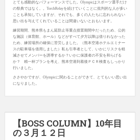
とても感動的なパフォーマンスでした。Olympicはスポーツ選手だけ
の祭典ではなく。。TorchRelayを続けていくことに批判的な人が多い
ことも承知していますが、それでも、多くの人たちに忘れられない
思い出を与えてくれていることは間違いないとおもいます。
練習期間、熊本県もまん延防止等重点措置期間中だったため、公的
な施設（体育館、ホール）などがすべて夕方以降は借りれなかった
ため、練習場所の確保に苦労しました。（熊本空港ホテルエミナー
スの駐車場を借用しました）私も引率者として、いかにリスクを軽
減させてメンバーを誘導するか？いかに保護者の不安を和らげる
か？ 精一杯プランを考え、熊本空港到着後ＰＣＲ検査もしっかり
行いました。
ささやかですが、Olympicに関わることができて、とてもいい思い出
になりました。
【BOSS COLUMN】10年目
の３月１２日