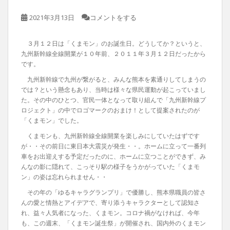
2021年3月13日
コメントをする
３月１２日は「くまモン」のお誕生日。どうしてか？というと、
九州新幹線全線開業が１０年前、２０１１年３月１２日だったから
です。
九州新幹線で九州が繋がると、みんな熊本を素通りしてしまうの
では？という懸念もあり、当時は様々な県民運動が起こっていまし
た。その中のひとつ、官民一体となって取り組んで「九州新幹線プ
ロジェクト」の中でロゴマークのおまけ！として提案されたのが
「くまモン」でした。
くまモンも、九州新幹線全線開業を楽しみにしていたはずです
が・・その前日に東日本大震災が発生・・。ホームに立って一番列
車をお出迎えする予定だったのに、ホームに立つことができず、み
んなの影に隠れて、こっそり駅の様子をうかがっていた「くまモ
ン」の姿は忘れられません・・
その年の「ゆるキャラグランプリ」で優勝し、熊本県職員の皆さ
んの愛と情熱とアイデアで、寄り添うキャラクターとして認知さ
れ、益々人気者になった、くまモン。コロナ禍がなければ、今年
も、この週末、「くまモン誕生祭」が開催され、国内外のくまモン