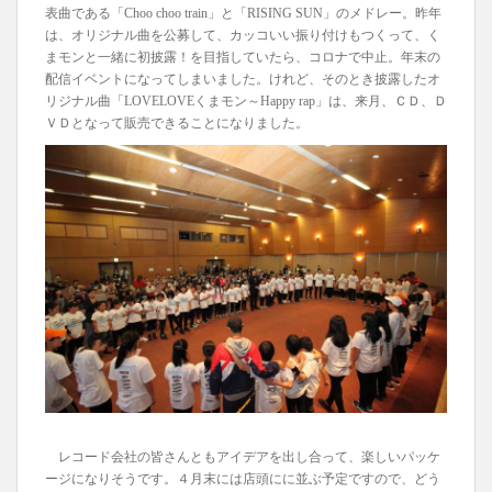
表曲である「Choo choo train」と「RISING SUN」のメドレー。昨年
は、オリジナル曲を公募して、カッコいい振り付けもつくって、く
まモンと一緒に初披露！を目指していたら、コロナで中止。年末の
配信イベントになってしまいました。けれど、そのとき披露したオ
リジナル曲「LOVELOVEくまモン～Happy rap」は、来月、ＣＤ、Ｄ
ＶＤとなって販売できることになりました。
レコード会社の皆さんともアイデアを出し合って、楽しいパッケ
ージになりそうです。４月末には店頭にに並ぶ予定ですので、どう